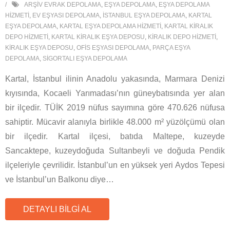
ARŞIV EVRAK DEPOLAMA
,
EŞYA DEPOLAMA
,
EŞYA DEPOLAMA
HIZMETI
,
EV EŞYASI DEPOLAMA
,
İSTANBUL EŞYA DEPOLAMA
,
KARTAL
EŞYA DEPOLAMA
,
KARTAL EŞYA DEPOLAMA HIZMETI
,
KARTAL KIRALIK
DEPO HIZMETI
,
KARTAL KIRALIK EŞYA DEPOSU
,
KIRALIK DEPO HIZMETI
,
KIRALIK EŞYA DEPOSU
,
OFIS EŞYASI DEPOLAMA
,
PARÇA EŞYA
DEPOLAMA
,
SIGORTALI EŞYA DEPOLAMA
Kartal, İstanbul ilinin Anadolu yakasında, Marmara Denizi
kıyısında, Kocaeli Yarımadası’nın güneybatısında yer alan
bir ilçedir. TÜİK 2019 nüfus sayımına göre 470.626 nüfusa
sahiptir. Mücavir alanıyla birlikle 48.000 m² yüzölçümü olan
bir ilçedir. Kartal ilçesi, batıda Maltepe, kuzeyde
Sancaktepe, kuzeydoğuda Sultanbeyli ve doğuda Pendik
ilçeleriyle çevrilidir. İstanbul’un en yüksek yeri Aydos Tepesi
ve İstanbul’un Balkonu diye
…
DETAYLI BILGI AL