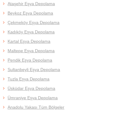
Ataşehir Eşya Depolama
Beykoz Eşya Depolama
Çekmeköy Eşya Depolama
Kadıköy Eşya Depolama
Kartal Eşya Depolama
Maltepe Eşya Depolama
Pendik Eşya Depolama
Sultanbeyli Eşya Depolama
Tuzla Eşya Depolama
Üsküdar Eşya Depolama
Ümraniye Eşya Depolama
Anadolu Yakası Tüm Bölgeler