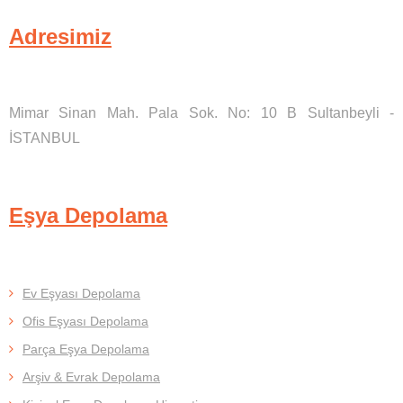
Adresimiz
Mimar Sinan Mah. Pala Sok. No: 10 B Sultanbeyli -
İSTANBUL
Eşya Depolama
Ev Eşyası Depolama
Ofis Eşyası Depolama
Parça Eşya Depolama
Arşiv & Evrak Depolama