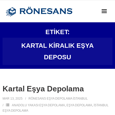
Skip
to
content
ETIKET:
KARTAL KIRALIK EŞYA
DEPOSU
Kartal Eşya Depolama
MAR 13, 2025
RÖNESANS EŞYA DEPOLAMA İSTANBUL
ANADOLU YAKASI EŞYA DEPOLAMA
,
EŞYA DEPOLAMA
,
İSTANBUL
EŞYA DEPOLAMA