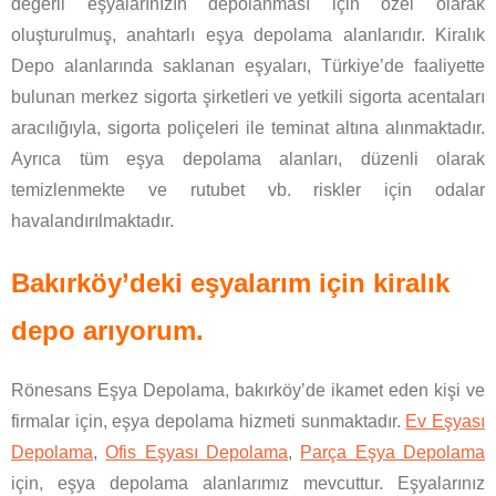
değerli eşyalarınızın depolanması için özel olarak
oluşturulmuş, anahtarlı eşya depolama alanlarıdır. Kiralık
Depo alanlarında saklanan eşyaları, Türkiye’de faaliyette
bulunan merkez sigorta şirketleri ve yetkili sigorta acentaları
aracılığıyla, sigorta poliçeleri ile teminat altına alınmaktadır.
Ayrıca tüm eşya depolama alanları, düzenli olarak
temizlenmekte ve rutubet vb. riskler için odalar
havalandırılmaktadır.
Bakırköy’deki eşyalarım için kiralık
depo arıyorum.
Rönesans Eşya Depolama, bakırköy’de ikamet eden kişi ve
firmalar için, eşya depolama hizmeti sunmaktadır.
Ev Eşyası
Depolama
,
Ofis Eşyası Depolama
,
Parça Eşya Depolama
için, eşya depolama alanlarımız mevcuttur. Eşyalarınız