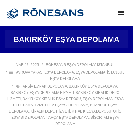
Skip
to
content
BAKIRKÖY EŞYA DEPOLAMA
MAR 13, 2025
RÖNESANS EŞYA DEPOLAMA İSTANBUL
AVRUPA YAKASI EŞYA DEPOLAMA
,
EŞYA DEPOLAMA
,
İSTANBUL
EŞYA DEPOLAMA
ARŞIV EVRAK DEPOLAMA
,
BAKIRKÖY EŞYA DEPOLAMA
,
BAKIRKÖY EŞYA DEPOLAMA HIZMETI
,
BAKIRKÖY KIRALIK DEPO
HIZMETI
,
BAKIRKÖY KIRALIK EŞYA DEPOSU
,
EŞYA DEPOLAMA
,
EŞYA
DEPOLAMA HIZMETI
,
EV EŞYASI DEPOLAMA
,
İSTANBUL EŞYA
DEPOLAMA
,
KIRALIK DEPO HIZMETI
,
KIRALIK EŞYA DEPOSU
,
OFIS
EŞYASI DEPOLAMA
,
PARÇA EŞYA DEPOLAMA
,
SIGORTALI EŞYA
DEPOLAMA