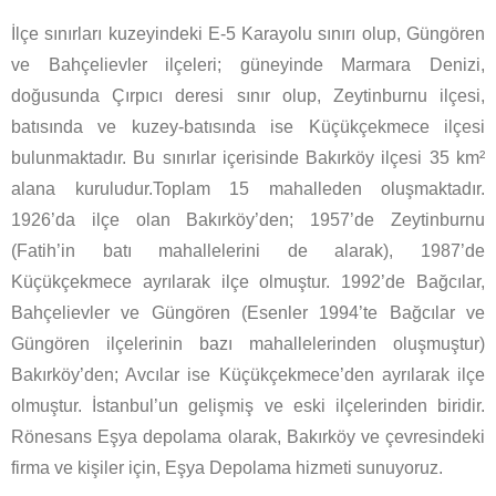
İlçe sınırları kuzeyindeki E-5 Karayolu sınırı olup, Güngören
ve Bahçelievler ilçeleri; güneyinde Marmara Denizi,
doğusunda Çırpıcı deresi sınır olup, Zeytinburnu ilçesi,
batısında ve kuzey-batısında ise Küçükçekmece ilçesi
bulunmaktadır. Bu sınırlar içerisinde Bakırköy ilçesi 35 km²
alana kuruludur.Toplam 15 mahalleden oluşmaktadır.
1926’da ilçe olan Bakırköy’den; 1957’de Zeytinburnu
(Fatih’in batı mahallelerini de alarak), 1987’de
Küçükçekmece ayrılarak ilçe olmuştur. 1992’de Bağcılar,
Bahçelievler ve Güngören (Esenler 1994’te Bağcılar ve
Güngören ilçelerinin bazı mahallelerinden oluşmuştur)
Bakırköy’den; Avcılar ise Küçükçekmece’den ayrılarak ilçe
olmuştur. İstanbul’un gelişmiş ve eski ilçelerinden biridir.
Rönesans Eşya depolama olarak, Bakırköy ve çevresindeki
firma ve kişiler için, Eşya Depolama hizmeti sunuyoruz.