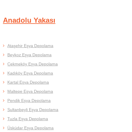
Anadolu Yakası
Ataşehir Eşya Depolama
Beykoz Eşya Depolama
Çekmeköy Eşya Depolama
Kadıköy Eşya Depolama
Kartal Eşya Depolama
Maltepe Eşya Depolama
Pendik Eşya Depolama
Sultanbeyli Eşya Depolama
Tuzla Eşya Depolama
Üsküdar Eşya Depolama