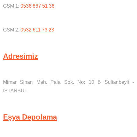
GSM 1:
0536 867 51 36
GSM 2:
0532 611 73 23
Adresimiz
Mimar Sinan Mah. Pala Sok. No: 10 B Sultanbeyli -
İSTANBUL
Eşya Depolama