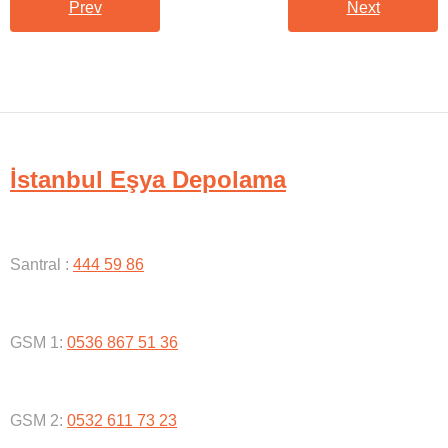
Prev
Next
İstanbul Eşya Depolama
Santral :
444 59 86
GSM 1:
0536 867 51 36
GSM 2:
0532 611 73 23