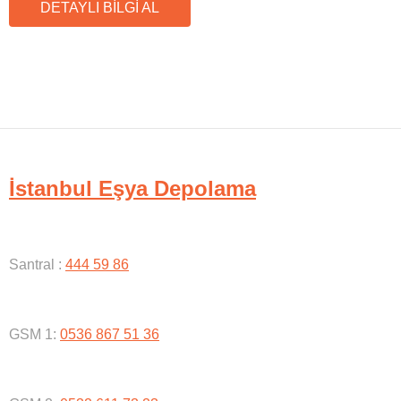
DETAYLI BILGI AL
İstanbul Eşya Depolama
Santral :
444 59 86
GSM 1:
0536 867 51 36