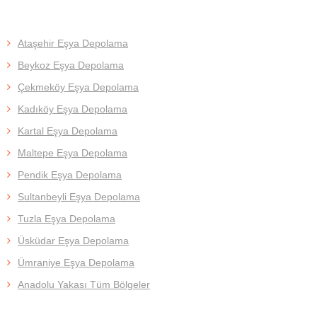
Ataşehir Eşya Depolama
Beykoz Eşya Depolama
Çekmeköy Eşya Depolama
Kadıköy Eşya Depolama
Kartal Eşya Depolama
Maltepe Eşya Depolama
Pendik Eşya Depolama
Sultanbeyli Eşya Depolama
Tuzla Eşya Depolama
Üsküdar Eşya Depolama
Ümraniye Eşya Depolama
Anadolu Yakası Tüm Bölgeler