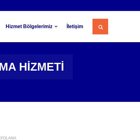
Hizmet Bölgelerimiz
İletişim
MA HIZMETI
DEPOLAMA