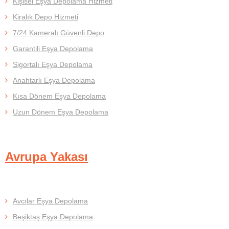
Kişisel Eşya Depolama Hizmeti
Kiralık Depo Hizmeti
7/24 Kameralı Güvenli Depo
Garantili Eşya Depolama
Sigortalı Eşya Depolama
Anahtarlı Eşya Depolama
Kısa Dönem Eşya Depolama
Uzun Dönem Eşya Depolama
Avrupa Yakası
Avcılar Eşya Depolama
Beşiktaş Eşya Depolama