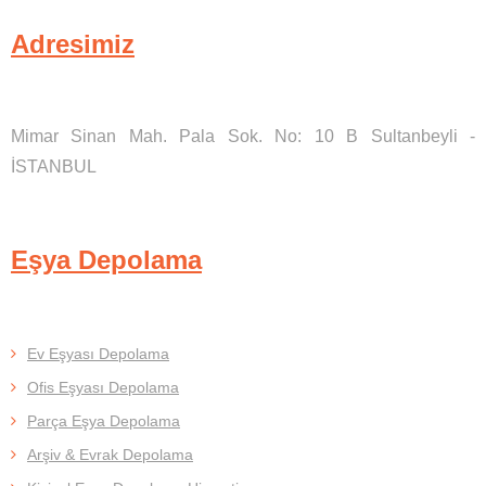
Adresimiz
Mimar Sinan Mah. Pala Sok. No: 10 B Sultanbeyli -
İSTANBUL
Eşya Depolama
Ev Eşyası Depolama
Ofis Eşyası Depolama
Parça Eşya Depolama
Arşiv & Evrak Depolama