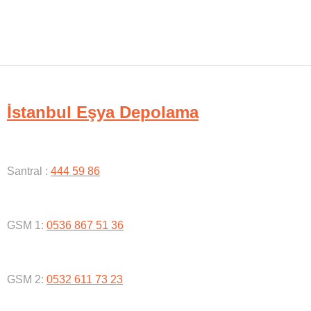
İstanbul Eşya Depolama
Santral :
444 59 86
GSM 1:
0536 867 51 36
GSM 2:
0532 611 73 23