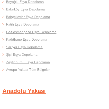
Beyoğlu Eşya Depolama
Bakırköy Eşya Depolama
Bahçelievler Eşya Depolama
Fatih Eşya Depolama
Gaziosmanpaşa Eşya Depolama
Kağıthane Eşya Depolama
Sarıyer Eşya Depolama
Şişli Eşya Depolama
Zeytinburnu Eşya Depolama
Avrupa Yakası Tüm Bölgeler
Anadolu Yakası