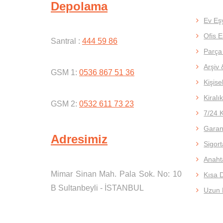
Depolama
Ev Eş
Ofis 
Santral :
444 59 86
Parça
Arşiv
GSM 1:
0536 867 51 36
Kişis
Kiralı
GSM 2:
0532 611 73 23
7/24 
Garan
Adresimiz
Sigor
Anaht
Mimar Sinan Mah. Pala Sok. No: 10
Kısa 
B Sultanbeyli - İSTANBUL
Uzun