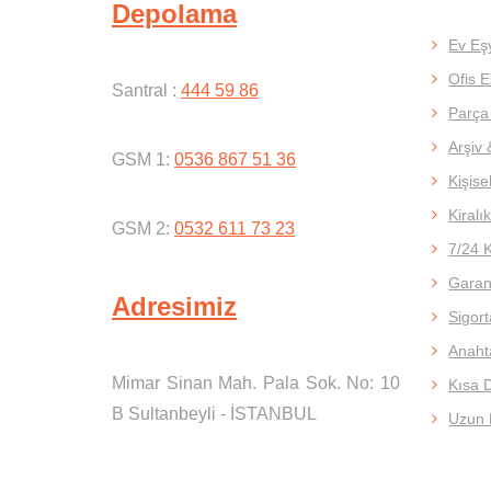
Depolama
Ev Eş
Ofis 
Santral :
444 59 86
Parça
Arşiv
GSM 1:
0536 867 51 36
Kişis
Kiralı
GSM 2:
0532 611 73 23
7/24 
Garan
Adresimiz
Sigor
Anaht
Mimar Sinan Mah. Pala Sok. No: 10
Kısa 
B Sultanbeyli - İSTANBUL
Uzun