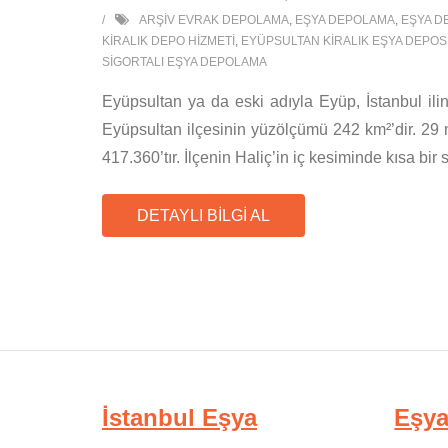
ARŞIV EVRAK DEPOLAMA
,
EŞYA DEPOLAMA
,
EŞYA D
KIRALIK DEPO HIZMETI
,
EYÜPSULTAN KIRALIK EŞYA DEPO
SIGORTALI EŞYA DEPOLAMA
Eyüpsultan ya da eski adıyla Eyüp, İstanbul ilin
Eyüpsultan ilçesinin yüzölçümü 242 km²’dir. 29 
417.360’tır. İlçenin Haliç’in iç kesiminde kısa bir
DETAYLI BILGI AL
İstanbul Eşya
Eşy