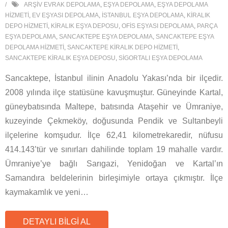
ARŞIV EVRAK DEPOLAMA
,
EŞYA DEPOLAMA
,
EŞYA DEPOLAMA
HIZMETI
,
EV EŞYASI DEPOLAMA
,
İSTANBUL EŞYA DEPOLAMA
,
KIRALIK
DEPO HIZMETI
,
KIRALIK EŞYA DEPOSU
,
OFIS EŞYASI DEPOLAMA
,
PARÇA
EŞYA DEPOLAMA
,
SANCAKTEPE EŞYA DEPOLAMA
,
SANCAKTEPE EŞYA
DEPOLAMA HIZMETI
,
SANCAKTEPE KIRALIK DEPO HIZMETI
,
SANCAKTEPE KIRALIK EŞYA DEPOSU
,
SIGORTALI EŞYA DEPOLAMA
Sancaktepe, İstanbul ilinin Anadolu Yakası’nda bir ilçedir.
2008 yılında ilçe statüsüne kavuşmuştur. Güneyinde Kartal,
güneybatısında Maltepe, batısında Ataşehir ve Ümraniye,
kuzeyinde Çekmeköy, doğusunda Pendik ve Sultanbeyli
ilçelerine komşudur. İlçe 62,41 kilometrekaredir, nüfusu
414.143’tür ve sınırları dahilinde toplam 19 mahalle vardır.
Ümraniye’ye bağlı Sarıgazi, Yenidoğan ve Kartal’ın
Samandıra beldelerinin birleşimiyle ortaya çıkmıştır. İlçe
kaymakamlık ve yeni
…
DETAYLI BILGI AL