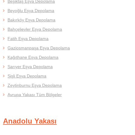
Beşiktaş Eşya Depolama
Beyoğlu Eşya Depolama
Bakırköy Eşya Depolama
Bahçelievler Eşya Depolama
Fatih Eşya Depolama
Gaziosmanpaşa Eşya Depolama
Kağıthane Eşya Depolama
Sarıyer Eşya Depolama
Şişli Eşya Depolama
Zeytinburnu Eşya Depolama
Avrupa Yakası Tüm Bölgeler
Anadolu Yakası