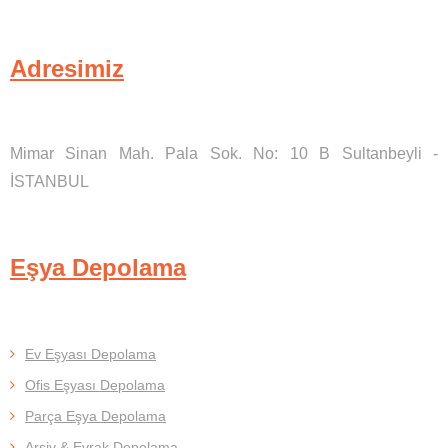
Adresimiz
Mimar Sinan Mah. Pala Sok. No: 10 B Sultanbeyli -
İSTANBUL
Eşya Depolama
Ev Eşyası Depolama
Ofis Eşyası Depolama
Parça Eşya Depolama
Arşiv & Evrak Depolama