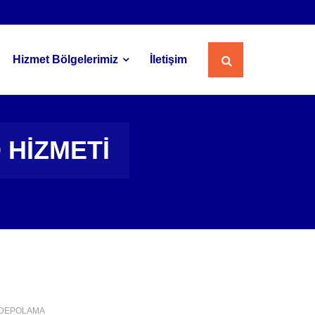
Hizmet Bölgelerimiz
İletişim
 HIZMETI
 DEPOLAMA