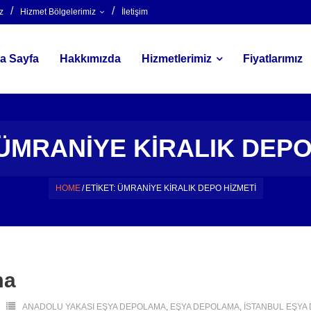
z
Hizmet Bölgelerimiz
İletişim
a Sayfa
Hakkımızda
Hizmetlerimiz
Fiyatlarımız
ÜMRANIYE KIRALIK DEPO
HOME
/
ETIKET:
ÜMRANIYE KIRALIK DEPO HIZMETI
ma
ANADOLU YAKASI EŞYA DEPOLAMA
,
EŞYA DEPOLAMA
,
İSTANBUL EŞYA