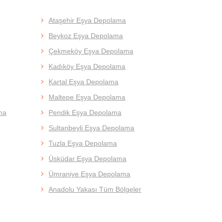
Ataşehir Eşya Depolama
Beykoz Eşya Depolama
Çekmeköy Eşya Depolama
Kadıköy Eşya Depolama
Kartal Eşya Depolama
Maltepe Eşya Depolama
ma
Pendik Eşya Depolama
Sultanbeyli Eşya Depolama
Tuzla Eşya Depolama
Üsküdar Eşya Depolama
Ümraniye Eşya Depolama
Anadolu Yakası Tüm Bölgeler