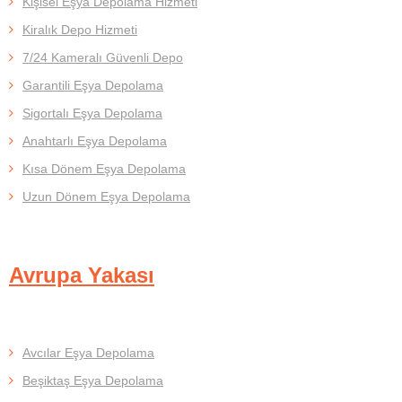
Kişisel Eşya Depolama Hizmeti
Kiralık Depo Hizmeti
7/24 Kameralı Güvenli Depo
Garantili Eşya Depolama
Sigortalı Eşya Depolama
Anahtarlı Eşya Depolama
Kısa Dönem Eşya Depolama
Uzun Dönem Eşya Depolama
Avrupa Yakası
Avcılar Eşya Depolama
Beşiktaş Eşya Depolama