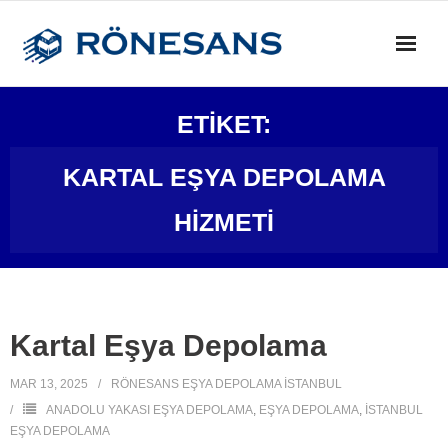
Skip
to
content
ETIKET:
KARTAL EŞYA DEPOLAMA
HIZMETI
Kartal Eşya Depolama
MAR 13, 2025
RÖNESANS EŞYA DEPOLAMA İSTANBUL
ANADOLU YAKASI EŞYA DEPOLAMA
,
EŞYA DEPOLAMA
,
İSTANBUL
EŞYA DEPOLAMA